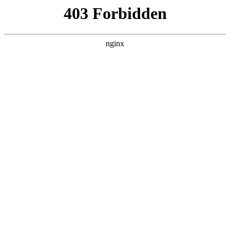
瓜
黑料吃瓜
首页
电视剧
电影
综艺
排行
搜索
DAILY UPDATED
米良与麦青
国产剧 · 2026 · 更新第17集，在 黑料吃瓜
发现更多热播内容。
开始浏览
查看排行