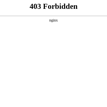
靠反转人生封神
集，在 黑料吃瓜 发现更多热播内容。