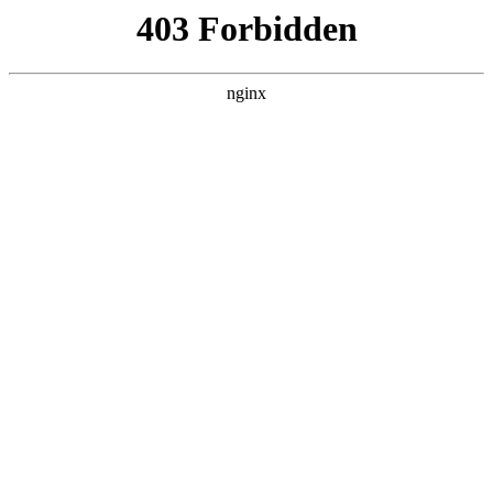
瓜
黑料吃瓜
首页
电视剧
电影
综艺
排行
搜索
DAILY UPDATED
歌手2026
大陆综艺 · 2026 · 更新20260807，在 黑料
吃瓜 发现更多热播内容。
开始浏览
查看排行