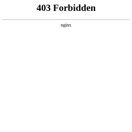
瓜
黑料吃瓜
首页
电视剧
电影
综艺
排行
搜索
DAILY UPDATED
空降上司竟是我前
夫
反转爽剧 · 2026 · 更新全集，在 黑料吃瓜
发现更多热播内容。