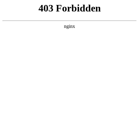
瓜
黑料吃瓜
首页
电视剧
电影
综艺
排行
搜索
DAILY UPDATED
歌手2026
大陆综艺 · 2026 · 更新20260807，在 黑料
吃瓜 发现更多热播内容。
开始浏览
查看排行