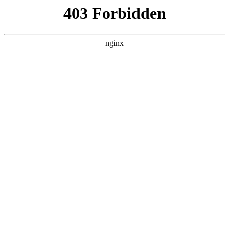
瓜
黑料吃瓜
首页
电视剧
电影
综艺
排行
搜索
DAILY UPDATED
歌手2026
大陆综艺 · 2026 · 更新20260807，在 黑料
吃瓜 发现更多热播内容。
开始浏览
查看排行