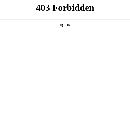
百病
集，在 黑料吃瓜 发现更多热播内容。