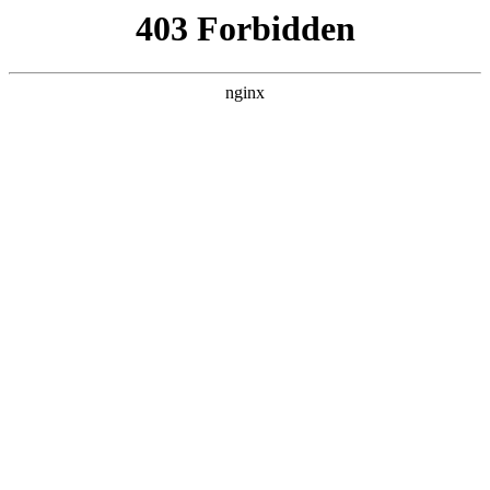
瓜
黑料吃瓜
首页
电视剧
电影
综艺
排行
搜索
DAILY UPDATED
我的双手能治百病
现代都市 · 2026 · 更新全集，在 黑料吃瓜
发现更多热播内容。
开始浏览
查看排行