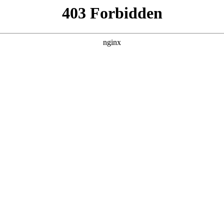
百病
集，在 黑料吃瓜 发现更多热播内容。