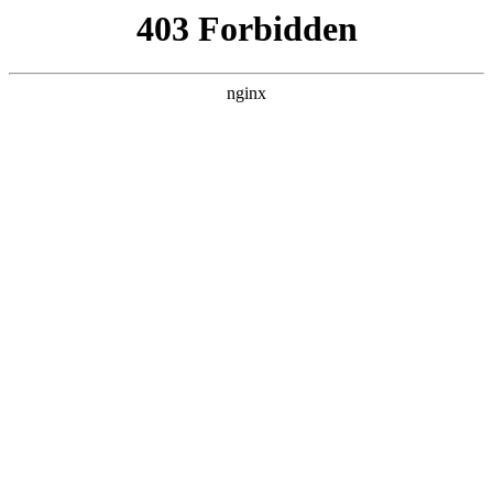
瓜
黑料吃瓜
首页
电视剧
电影
综艺
排行
搜索
DAILY UPDATED
情绪主宰：我靠反
转人生封神
现代都市 · 2026 · 更新全集，在 黑料吃瓜
发现更多热播内容。