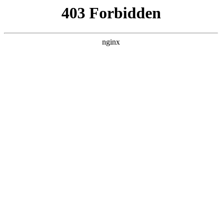
瓜
黑料吃瓜
首页
电视剧
电影
综艺
排行
搜索
DAILY UPDATED
空降上司竟是我前
夫
反转爽剧 · 2026 · 更新全集，在 黑料吃瓜
发现更多热播内容。