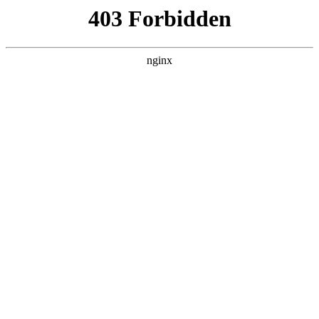
瓜
黑料吃瓜
首页
电视剧
电影
综艺
排行
搜索
DAILY UPDATED
歌手2026
大陆综艺 · 2026 · 更新20260807，在 黑料
吃瓜 发现更多热播内容。
开始浏览
查看排行