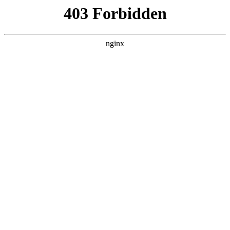
瓜
黑料吃瓜
首页
电视剧
电影
综艺
排行
搜索
DAILY UPDATED
我的双手能治百病
现代都市 · 2026 · 更新全集，在 黑料吃瓜
发现更多热播内容。
开始浏览
查看排行