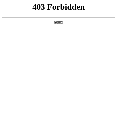
瓜
黑料吃瓜
首页
电视剧
电影
综艺
排行
搜索
DAILY UPDATED
歌手2026
大陆综艺 · 2026 · 更新20260807，在 黑料
吃瓜 发现更多热播内容。
开始浏览
查看排行