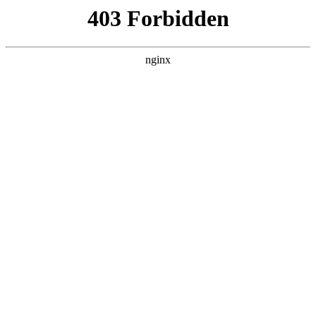
瓜
黑料吃瓜
首页
电视剧
电影
综艺
排行
搜索
DAILY UPDATED
米良与麦青
国产剧 · 2026 · 更新第17集，在 黑料吃瓜
发现更多热播内容。
开始浏览
查看排行