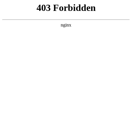
瓜
黑料吃瓜
首页
电视剧
电影
综艺
排行
搜索
DAILY UPDATED
空降上司竟是我前
夫
反转爽剧 · 2026 · 更新全集，在 黑料吃瓜
发现更多热播内容。