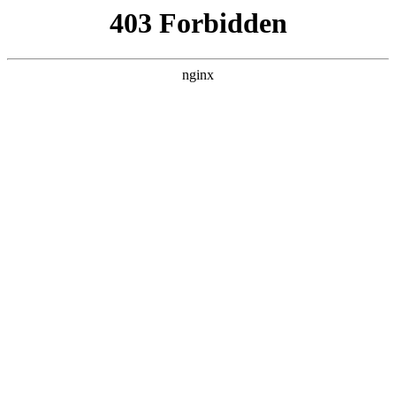
瓜
黑料吃瓜
首页
电视剧
电影
综艺
排行
搜索
DAILY UPDATED
米良与麦青
国产剧 · 2026 · 更新第17集，在 黑料吃瓜
发现更多热播内容。
开始浏览
查看排行