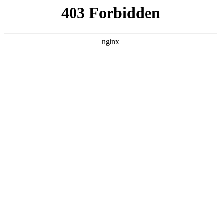
瓜
黑料吃瓜
首页
电视剧
电影
综艺
排行
搜索
DAILY UPDATED
米良与麦青
国产剧 · 2026 · 更新第17集，在 黑料吃瓜
发现更多热播内容。
开始浏览
查看排行