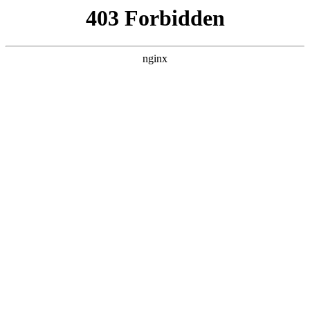
瓜
黑料吃瓜
首页
电视剧
电影
综艺
排行
搜索
DAILY UPDATED
歌手2026
大陆综艺 · 2026 · 更新20260807，在 黑料
吃瓜 发现更多热播内容。
开始浏览
查看排行