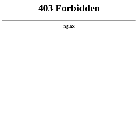
瓜
黑料吃瓜
首页
电视剧
电影
综艺
排行
搜索
DAILY UPDATED
我的双手能治百病
现代都市 · 2026 · 更新全集，在 黑料吃瓜
发现更多热播内容。
开始浏览
查看排行