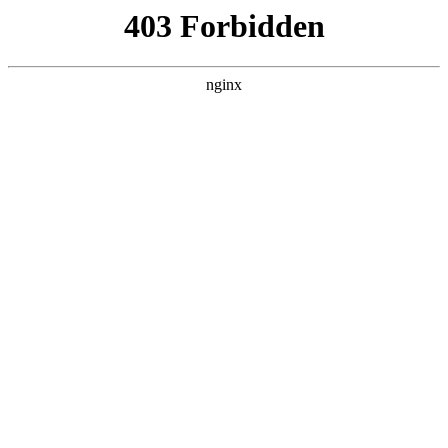
瓜
黑料吃瓜
首页
电视剧
电影
综艺
排行
搜索
DAILY UPDATED
歌手2026
大陆综艺 · 2026 · 更新20260807，在 黑料
吃瓜 发现更多热播内容。
开始浏览
查看排行