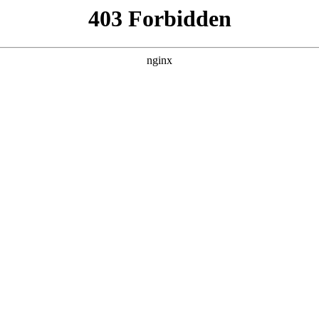
DETAIL
蝴蝶楼·惊魂
电影 · 恐怖片 · 2026 · 更新HD
神秘的陆家别墅又叫蝴蝶楼，是出了名的凶宅。
鬼胎的阿伟（刘思维 饰）先后住了进来。此后
绑血纱的红裙女人在房间游荡，面目扭曲的无眼
见更大利益贪念疯长，李晗却夜夜被梦魇缠身，
此同时，蝴蝶楼内的一场生死局也悄然布下，谁
一层的地狱？
主演：李梦,刘思维,姜卓君,周铁,王柠 / 导演：郝