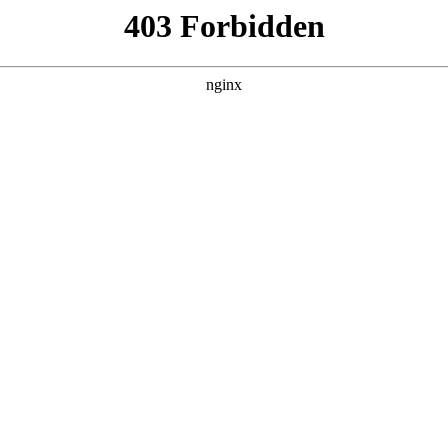
DETAIL
我的双手能治百病
电影 · 现代都市 · 2026 · 更新全集
暂无简介。
主演：胡文飞＆朱梦茹 / 导演：未知
立即播放
返回首页
全集