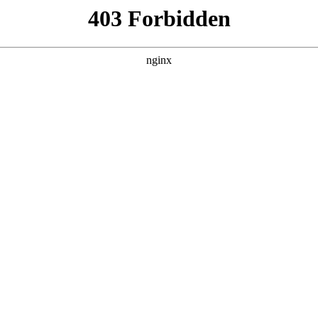
DETAIL
遮天动画版
动漫 · 国产动漫 · 2023 · 更新第168集
暂无简介。
主演：未知 / 导演：未知
立即播放
返回首页
第01集
第02集
第03集
第0