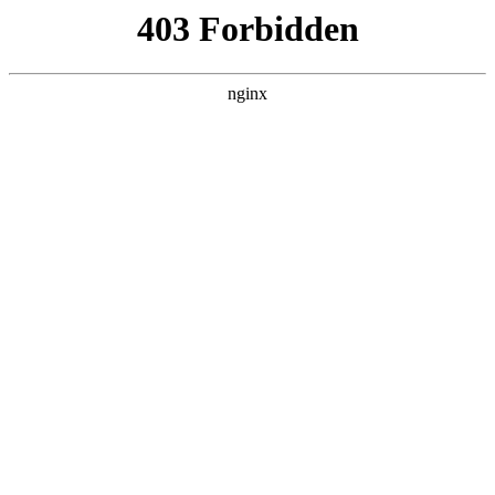
瓜
黑料吃瓜
首页
电视剧
电影
综艺
排行
NOW PLAYING
终宋 全集
电影 · 古装仙侠 · 2026 · 更新全集