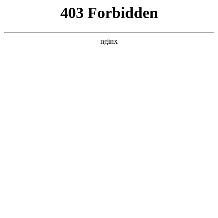
瓜
黑料吃瓜
首页
电视剧
电影
综艺
排行
NOW PLAYING
天才厨人 20260611中
综艺 · 大陆综艺 · 2026 · 更新20260626