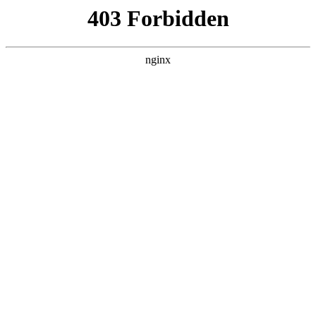
瓜
黑料吃瓜
首页
电视剧
电影
综艺
排行
NOW PLAYING
面神 全集
电影 · 现代都市 · 2026 · 更新全集