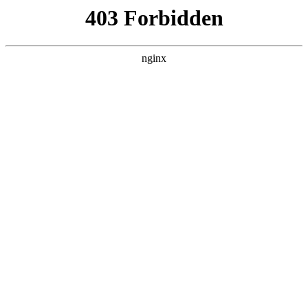
瓜
黑料吃瓜
首页
电视剧
电影
综艺
排行
NOW PLAYING
歌手2026 20260515企
划
综艺 · 大陆综艺 · 2026 · 更新20260807