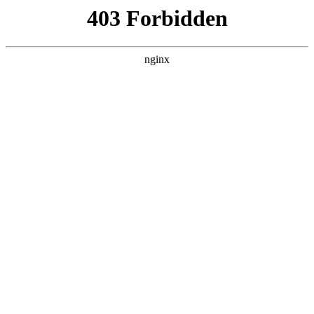
瓜
黑料吃瓜
首页
电视剧
电影
综艺
排行
NOW PLAYING
超人回来了 20221104
期
综艺 · 日韩综艺 · 2013 · 更新20260626