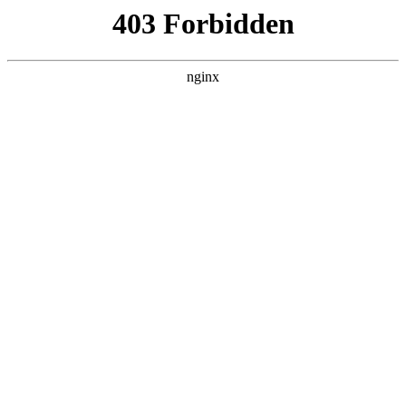
瓜
黑料吃瓜
首页
电视剧
电影
综艺
排行
搜索
DAILY UPDATED
歌手2026
大陆综艺 · 2026 · 更新20260807，在 黑料
吃瓜 发现更多热播内容。
开始浏览
查看排行