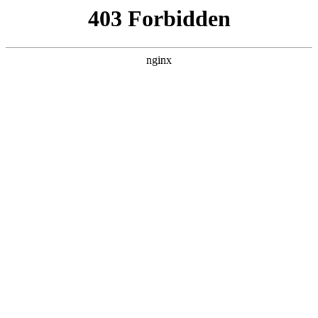
瓜
黑料吃瓜
首页
电视剧
电影
综艺
排行
搜索
DAILY UPDATED
米良与麦青
国产剧 · 2026 · 更新第17集，在 黑料吃瓜
发现更多热播内容。
开始浏览
查看排行