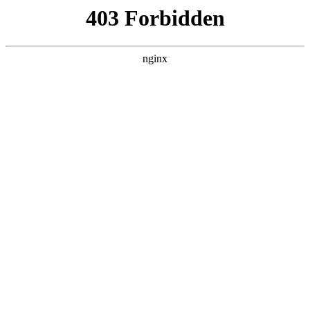
瓜
黑料吃瓜
首页
电视剧
电影
综艺
排行
搜索
DAILY UPDATED
情绪主宰：我靠反
转人生封神
现代都市 · 2026 · 更新全集，在 黑料吃瓜
发现更多热播内容。