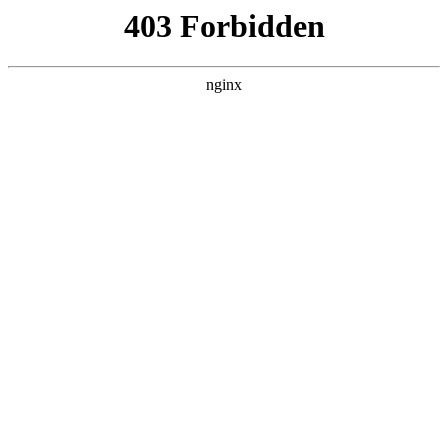
瓜
黑料吃瓜
首页
电视剧
电影
综艺
排行
搜索
DAILY UPDATED
我的双手能治百病
现代都市 · 2026 · 更新全集，在 黑料吃瓜
发现更多热播内容。
开始浏览
查看排行