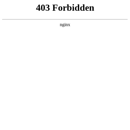
瓜
黑料吃瓜
首页
电视剧
电影
综艺
排行
搜索
DAILY UPDATED
米良与麦青
国产剧 · 2026 · 更新第17集，在 黑料吃瓜
发现更多热播内容。
开始浏览
查看排行