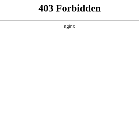
靠反转人生封神
集，在 黑料吃瓜 发现更多热播内容。