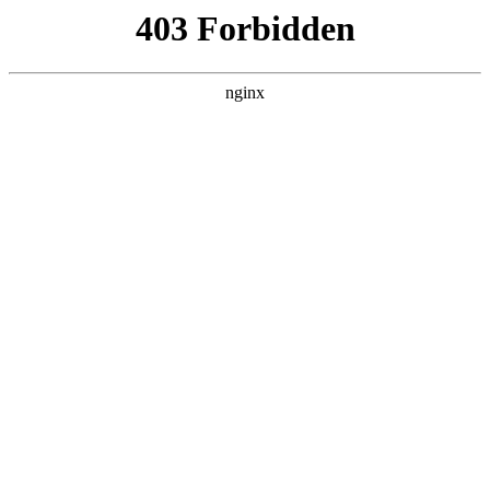
瓜
黑料吃瓜
首页
电视剧
电影
综艺
排行
搜索
DAILY UPDATED
歌手2026
大陆综艺 · 2026 · 更新20260807，在 黑料
吃瓜 发现更多热播内容。
开始浏览
查看排行