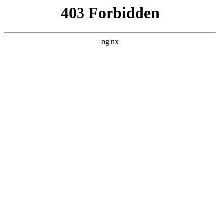
瓜
黑料吃瓜
首页
电视剧
电影
综艺
排行
搜索
DAILY UPDATED
泰国版天空之城
泰剧 · 2026 · 更新第03集，在 黑料吃瓜 发
现更多热播内容。
开始浏览
查看排行