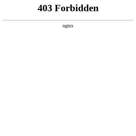
瓜
黑料吃瓜
首页
电视剧
电影
综艺
排行
搜索
DAILY UPDATED
歌手2026
大陆综艺 · 2026 · 更新20260807，在 黑料
吃瓜 发现更多热播内容。
开始浏览
查看排行