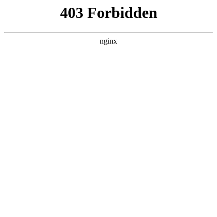
瓜
黑料吃瓜
首页
电视剧
电影
综艺
排行
搜索
DAILY UPDATED
歌手2026
大陆综艺 · 2026 · 更新20260807，在 黑料
吃瓜 发现更多热播内容。
开始浏览
查看排行