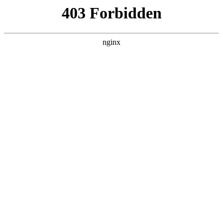
瓜
黑料吃瓜
首页
电视剧
电影
综艺
排行
搜索
DAILY UPDATED
我的双手能治百病
现代都市 · 2026 · 更新全集，在 黑料吃瓜
发现更多热播内容。
开始浏览
查看排行