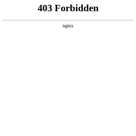
瓜
黑料吃瓜
首页
电视剧
电影
综艺
排行
搜索
DAILY UPDATED
情绪主宰：我靠反
转人生封神
现代都市 · 2026 · 更新全集，在 黑料吃瓜
发现更多热播内容。