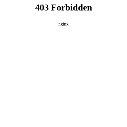
靠反转人生封神
集，在 黑料吃瓜 发现更多热播内容。