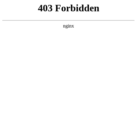
瓜
黑料吃瓜
首页
电视剧
电影
综艺
排行
搜索
DAILY UPDATED
情绪主宰：我靠反
转人生封神
现代都市 · 2026 · 更新全集，在 黑料吃瓜
发现更多热播内容。