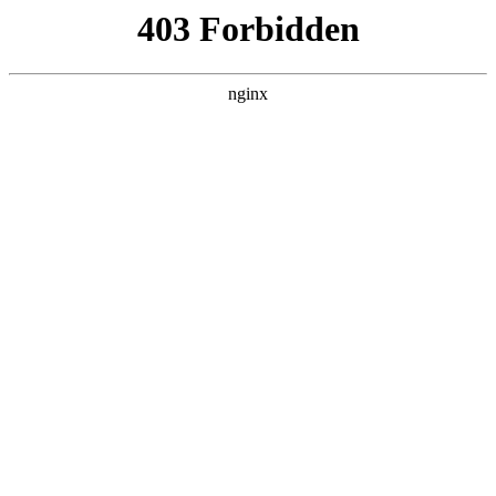
瓜
黑料吃瓜
首页
电视剧
电影
综艺
排行
搜索
DAILY UPDATED
情绪主宰：我靠反
转人生封神
现代都市 · 2026 · 更新全集，在 黑料吃瓜
发现更多热播内容。