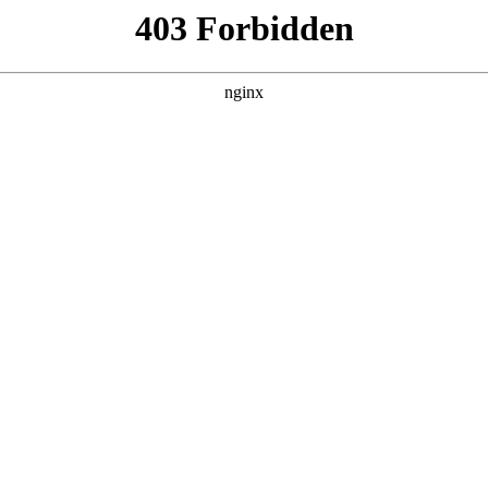
靠反转人生封神
集，在 黑料吃瓜 发现更多热播内容。