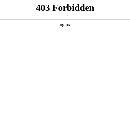
百病
集，在 黑料吃瓜 发现更多热播内容。