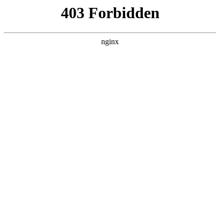
瓜
黑料吃瓜
首页
电视剧
电影
综艺
排行
搜索
DAILY UPDATED
歌手2026
大陆综艺 · 2026 · 更新20260807，在 黑料
吃瓜 发现更多热播内容。
开始浏览
查看排行