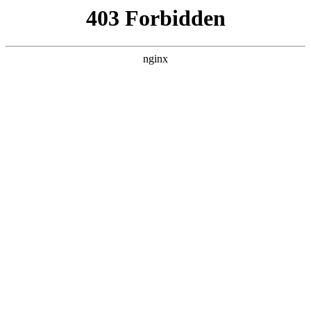
瓜
黑料吃瓜
首页
电视剧
电影
综艺
排行
搜索
DAILY UPDATED
情绪主宰：我靠反
转人生封神
现代都市 · 2026 · 更新全集，在 黑料吃瓜
发现更多热播内容。