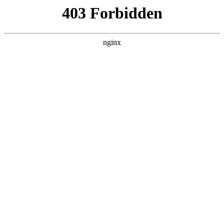
瓜
黑料吃瓜
首页
电视剧
电影
综艺
排行
搜索
DAILY UPDATED
空降上司竟是我前
夫
反转爽剧 · 2026 · 更新全集，在 黑料吃瓜
发现更多热播内容。