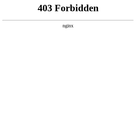
瓜
黑料吃瓜
首页
电视剧
电影
综艺
排行
搜索
DAILY UPDATED
情绪主宰：我靠反
转人生封神
现代都市 · 2026 · 更新全集，在 黑料吃瓜
发现更多热播内容。